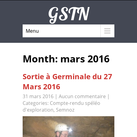
GSTN
Menu
Month:
mars 2016
Sortie à Germinale du 27
Mars 2016
31 mars 2016
|
Aucun commentaire
|
Categories:
Compte-rendu spéléo
d'exploration
,
Semnoz