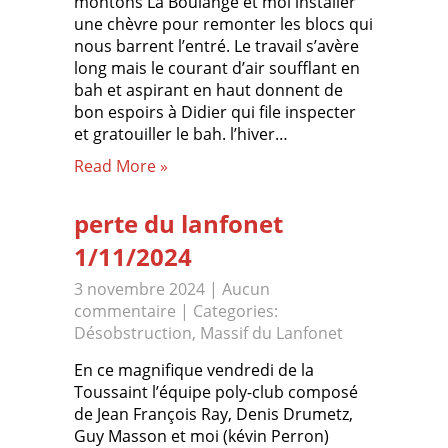
montons La Boulange et moi installer
une chèvre pour remonter les blocs qui
nous barrent l’entré. Le travail s’avère
long mais le courant d’air soufflant en
bah et aspirant en haut donnent de
bon espoirs à Didier qui file inspecter
et gratouiller le bah. l’hiver…
Read More »
perte du lanfonet
1/11/2024
3 novembre 2024
|
Aucun
commentaire
| Categories:
Désobstruction
,
Massif du Lanfonet
En ce magnifique vendredi de la
Toussaint l’équipe poly-club composé
de Jean François Ray, Denis Drumetz,
Guy Masson et moi (kévin Perron)