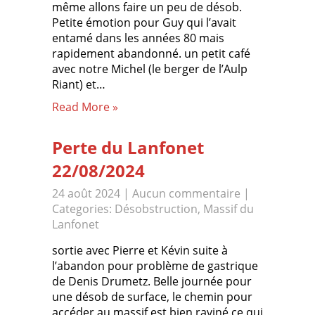
même allons faire un peu de désob.
Petite émotion pour Guy qui l’avait
entamé dans les années 80 mais
rapidement abandonné. un petit café
avec notre Michel (le berger de l’Aulp
Riant) et…
Read More »
Perte du Lanfonet
22/08/2024
24 août 2024
|
Aucun commentaire
|
Categories:
Désobstruction
,
Massif du
Lanfonet
sortie avec Pierre et Kévin suite à
l’abandon pour problème de gastrique
de Denis Drumetz. Belle journée pour
une désob de surface, le chemin pour
accéder au massif est bien raviné ce qui