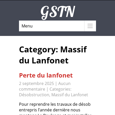
GSTN
Menu
Category: Massif
du Lanfonet
Perte du lanfonet
2 septembre 2025
|
Aucun
commentaire
| Categories:
Désobstruction
,
Massif du Lanfonet
Pour reprendre les travaux de désob
entrepris l’année dernière nous