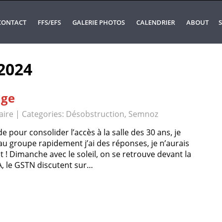
CONTACT
FFS/EFS
GALERIE PHOTOS
CALENDRIER
ABOUT
S
 2024
age
ire
| Categories:
Désobstruction
,
Semnoz
pour consolider l’accès à la salle des 30 ans, je
u groupe rapidement j’ai des réponses, je n’aurais
! Dimanche avec le soleil, on se retrouve devant la
CA, le GSTN discutent sur…