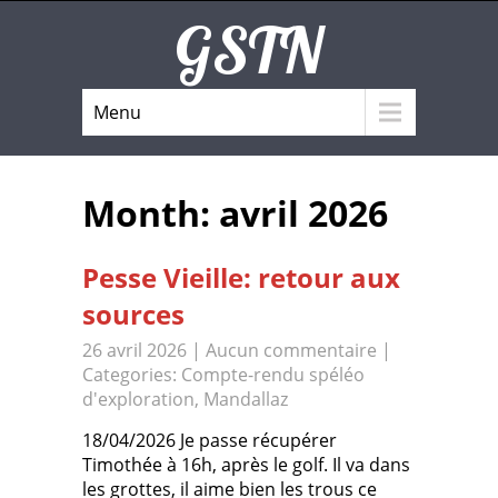
GSTN
Menu
Month:
avril 2026
Pesse Vieille: retour aux
sources
26 avril 2026
|
Aucun commentaire
|
Categories:
Compte-rendu spéléo
d'exploration
,
Mandallaz
18/04/2026 Je passe récupérer
Timothée à 16h, après le golf. Il va dans
les grottes, il aime bien les trous ce