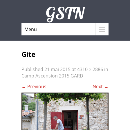
GSTN
Menu
Gite
Published
21 mai 2015
at
4310 × 2886
in
Camp Ascension 2015 GARD
←
Previous
Next
→