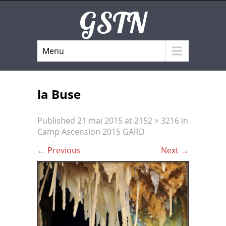
GSTN
Menu
la Buse
Published
21 mai 2015
at
2152 × 3216
in
Camp Ascension 2015 GARD
←
Previous
Next
→