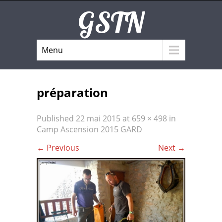
GSTN
Menu
préparation
Published
22 mai 2015
at
659 × 498
in
Camp Ascension 2015 GARD
←
Previous
Next
→