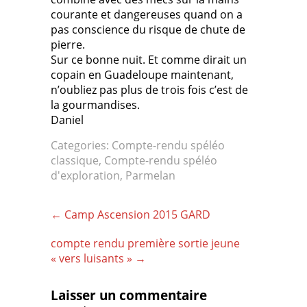
courante et dangereuses quand on a
pas conscience du risque de chute de
pierre.
Sur ce bonne nuit. Et comme dirait un
copain en Guadeloupe maintenant,
n’oubliez pas plus de trois fois c’est de
la gourmandises.
Daniel
Categories:
Compte-rendu spéléo
classique
,
Compte-rendu spéléo
d'exploration
,
Parmelan
Post
←
Camp Ascension 2015 GARD
navigation
compte rendu première sortie jeune
« vers luisants »
→
Laisser un commentaire