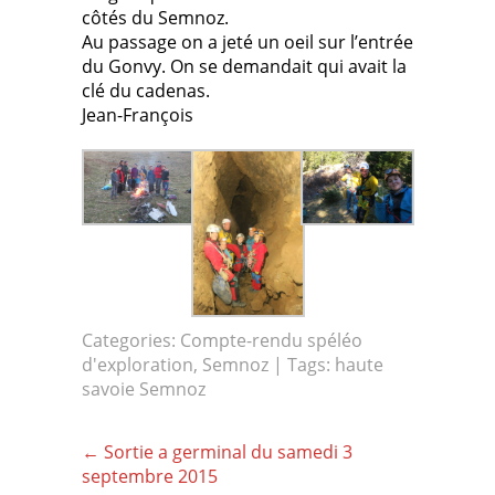
côtés du Semnoz.
Au passage on a jeté un oeil sur l’entrée
du Gonvy. On se demandait qui avait la
clé du cadenas.
Jean-François
Categories:
Compte-rendu spéléo
d'exploration
,
Semnoz
| Tags:
haute
savoie Semnoz
Post
←
Sortie a germinal du samedi 3
navigation
septembre 2015