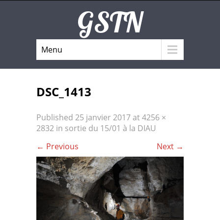
GSTN
Menu
DSC_1413
Published
25 janvier 2017
at
4256 ×
2832
in
sortie du 15/01 à la DIAU
←
Previous
Next
→