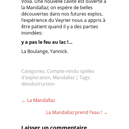
Voilà. Une nouvelle cavité est ouverte à
la Mandallaz; on espère de belles
découvertes dans nos futures explos,
l’expérience du Veyrier nous a appris à
être patient quand il y a des parties
inondées:
y a pas le feu au lac !…
La Boulange, Yannick.
Categories:
Compte-rendu spéléo
d'exploration
,
Mandallaz
| Tags:
désobstruction
Post
←
La Mandallaz
navigation
La Mandallaz prend l’eau !
→
Laisser un commentaire