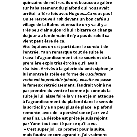
quinzaine de mètres, ils ont beaucoup galéré
sur l’abaissement du plafond qui nous avait
arrêté la 1ère fois avec Hugues…Ca veut pas !
On se retrouve à 10h devant un bon café au
village de la Balme et ensuite on y va ,il y a
très peu d’air aujourd’hui ? bizarre ca change
du jour au lendemain il n’y a pas de soleil ca
vient peut être de ca.
Vite équipés on est parti dans le conduit de
l’entrée. Yann remarque tout de suite le
travail d’agrandissement et se souvient de la
première explo très étroite qu’il avait
réalisée. Arrivés à la galerie du petit siphon je
lui montre la stèle en forme de
0
sculpture
vraiment improbable (photo),
ensuite on
passe
le fameux rétrécissement, faudrait voir à ne
pas prendre du ventre ! comme je connais la
suite je lui laisse faire la visite et je m’attaque
à l’agrandissement du plafond dans le sens de
la sortie; il y a un peu plus de place le plafond
remonte, avec de la persévérance j’arrive à
mes fins. La désobe est prête je suis rejoint
par Yann tout excité par ce qu’il a vu.
» C’est super joli, ca promet pour la suite,
mais faudra encore agrandir, j’ai vraiment