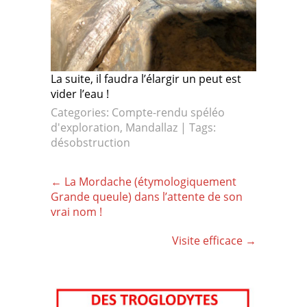
La suite, il faudra l’élargir un peut est
vider l’eau !
Categories:
Compte-rendu spéléo
d'exploration
,
Mandallaz
| Tags:
désobstruction
Post
←
La Mordache (étymologiquement
navigation
Grande queule) dans l’attente de son
vrai nom !
Visite efficace
→