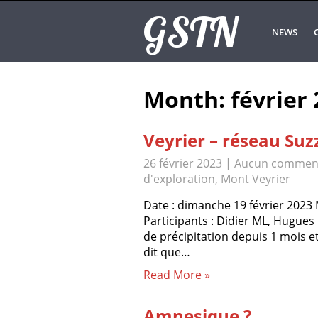
GSTN
NEWS
Month:
février
Veyrier – réseau Suz
26 février 2023
|
Aucun comment
d'exploration
,
Mont Veyrier
Date : dimanche 19 février 2023 M
Participants : Didier ML, Hugues 
de précipitation depuis 1 mois et
dit que…
Read More »
Amnesique ?