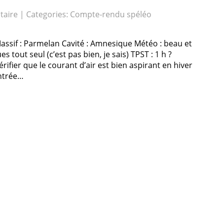
aire
| Categories:
Compte-rendu spéléo
Massif : Parmelan Cavité : Amnesique Météo : beau et
s tout seul (c’est pas bien, je sais) TPST : 1 h ?
 vérifier que le courant d’air est bien aspirant en hiver
entrée…