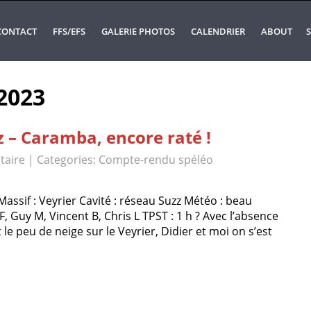
CONTACT
FFS/EFS
GALERIE PHOTOS
CALENDRIER
ABOUT
S
 2023
z – Caramba, encore raté !
aire
| Categories:
Compte-rendu spéléo
assif : Veyrier Cavité : réseau Suzz Météo : beau
F, Guy M, Vincent B, Chris L TPST : 1 h ? Avec l’absence
 le peu de neige sur le Veyrier, Didier et moi on s’est