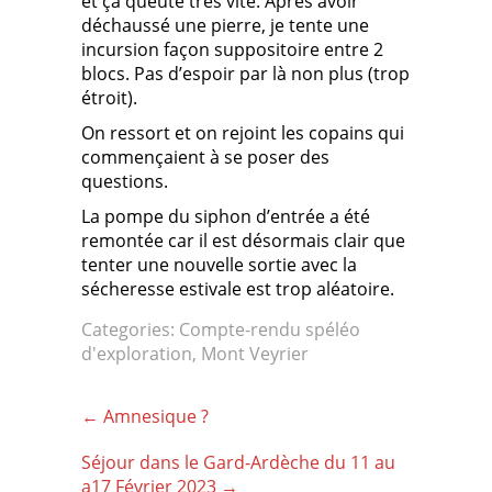
et ça queute très vite. Après avoir
déchaussé une pierre, je tente une
incursion façon suppositoire entre 2
blocs. Pas d’espoir par là non plus (trop
étroit).
On ressort et on rejoint les copains qui
commençaient à se poser des
questions.
La pompe du siphon d’entrée a été
remontée car il est désormais clair que
tenter une nouvelle sortie avec la
sécheresse estivale est trop aléatoire.
Categories:
Compte-rendu spéléo
d'exploration
,
Mont Veyrier
Post
←
Amnesique ?
navigation
Séjour dans le Gard-Ardèche du 11 au
a17 Février 2023
→