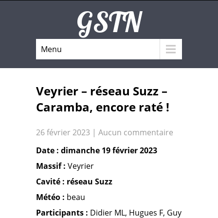
GSTN
Menu
Veyrier – réseau Suzz –
Caramba, encore raté !
26 février 2023
|
Aucun commentaire
Date : dimanche 19 février 2023
Massif :
Veyrier
Cavité : réseau Suzz
Météo :
beau
Participants :
Didier ML, Hugues F, Guy