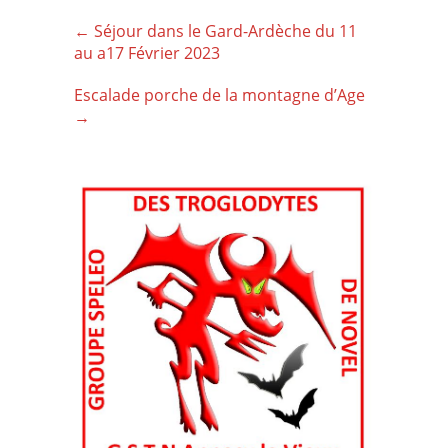
Post
←
Séjour dans le Gard-Ardèche du 11
navigation
au a17 Février 2023
Escalade porche de la montagne d’Age
→