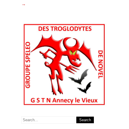
→
Search
for: