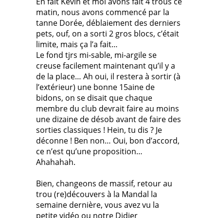
En fait Kévin et moi avons fait 4 trous ce
matin, nous avons commencé par la
tanne Dorée, déblaiement des derniers
pets, ouf, on a sorti 2 gros blocs, c’était
limite, mais ça l’a fait…
Le fond tjrs mi-sable, mi-argile se
creuse facilement maintenant qu’il y a
de la place… Ah oui, il restera à sortir (à
l’extérieur) une bonne 15aine de
bidons, on se disait que chaque
membre du club devrait faire au moins
une dizaine de désob avant de faire des
sorties classiques ! Hein, tu dis ? Je
déconne ! Ben non… Oui, bon d’accord,
ce n’est qu’une proposition…
Ahahahah.
Bien, changeons de massif, retour au
trou (re)découvers à la Mandal la
semaine dernière, vous avez vu la
petite vidéo ou notre Didier