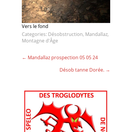
Vers le fond
Categories:
Désobstruction
,
Mandallaz
,
Montagne d'Âge
Post
←
Mandallaz prospection 05 05 24
navigation
Désob tanne Dorée.
→