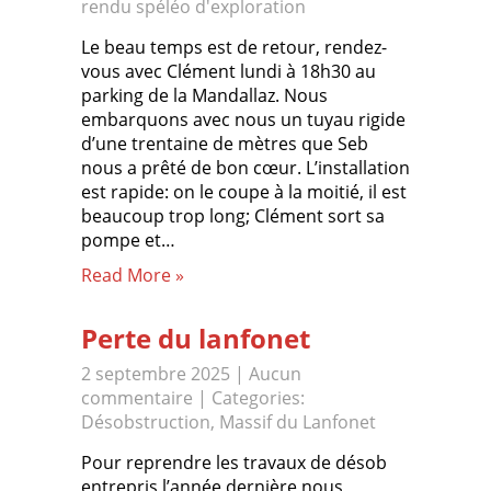
rendu spéléo d'exploration
Le beau temps est de retour, rendez-
vous avec Clément lundi à 18h30 au
parking de la Mandallaz. Nous
embarquons avec nous un tuyau rigide
d’une trentaine de mètres que Seb
nous a prêté de bon cœur. L’installation
est rapide: on le coupe à la moitié, il est
beaucoup trop long; Clément sort sa
pompe et…
Read More »
Perte du lanfonet
2 septembre 2025
|
Aucun
commentaire
| Categories:
Désobstruction
,
Massif du Lanfonet
Pour reprendre les travaux de désob
entrepris l’année dernière nous