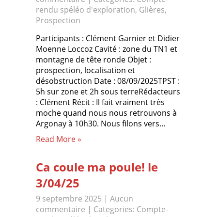
rendu spéléo d'exploration
,
Glières
,
Prospection
Participants : Clément Garnier et Didier
Moenne Loccoz Cavité : zone du TN1 et
montagne de tête ronde Objet :
prospection, localisation et
désobstruction Date : 08/09/2025TPST :
5h sur zone et 2h sous terreRédacteurs
: Clément Récit : Il fait vraiment très
moche quand nous nous retrouvons à
Argonay à 10h30. Nous filons vers…
Read More »
Ca coule ma poule! le
3/04/25
9 septembre 2025
|
Aucun
commentaire
| Categories:
Compte-