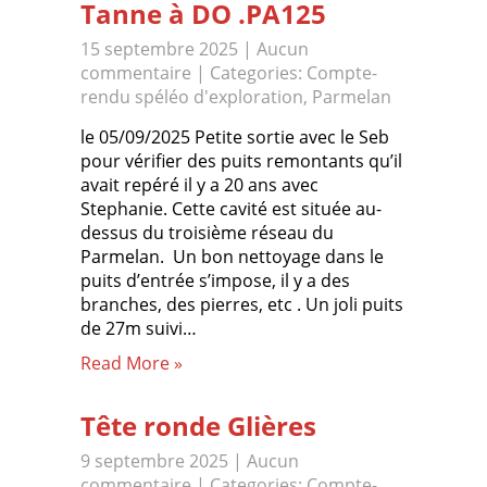
Tanne à DO .PA125
15 septembre 2025
|
Aucun
commentaire
| Categories:
Compte-
rendu spéléo d'exploration
,
Parmelan
le 05/09/2025 Petite sortie avec le Seb
pour vérifier des puits remontants qu’il
avait repéré il y a 20 ans avec
Stephanie. Cette cavité est située au-
dessus du troisième réseau du
Parmelan. Un bon nettoyage dans le
puits d’entrée s’impose, il y a des
branches, des pierres, etc . Un joli puits
de 27m suivi…
Read More »
Tête ronde Glières
9 septembre 2025
|
Aucun
commentaire
| Categories:
Compte-