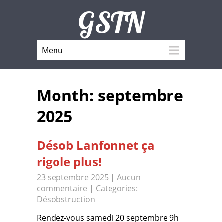
GSTN
Menu
Month:
septembre
2025
Désob Lanfonnet ça
rigole plus!
23 septembre 2025
|
Aucun
commentaire
| Categories:
Désobstruction
Rendez-vous samedi 20 septembre 9h