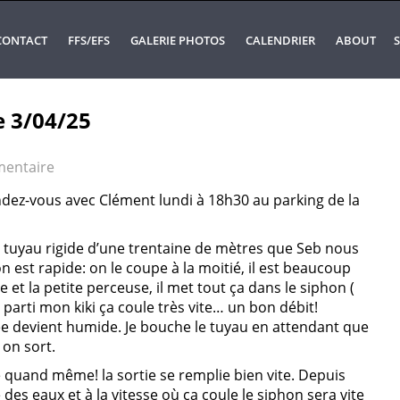
CONTACT
FFS/EFS
GALERIE PHOTOS
CALENDRIER
ABOUT
S
e 3/04/25
entaire
ndez-vous avec Clément lundi à 18h30 au parking de la
uyau rigide d’une trentaine de mètres que Seb nous
on est rapide: on le coupe à la moitié, il est beaucoup
et la petite perceuse, il met tout ça dans le siphon (
t parti mon kiki ça coule très vite… un bon débit!
ée devient humide. Je bouche le tuyau en attendant que
on sort.
e quand même! la sortie se remplie bien vite. Depuis
 des eaux et à la vitesse où ça coule le siphon sera vite