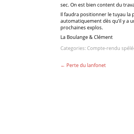
sec. On est bien content du travai
Il faudra positionner le tuyau la
automatiquement dès qu’il y a un 
prochaines explos.
La Boulange & Clément
Categories:
Compte-rendu spéléo
Post
←
Perte du lanfonet
navigation