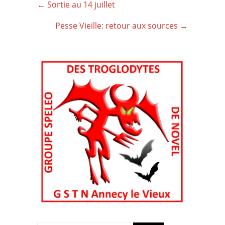
Post
←
Sortie au 14 juillet
navigation
Pesse Vieille: retour aux sources
→
Search