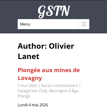
GSTN
Menu
Author:
Olivier
Lanet
Plongée aux mines de
Lovagny
5 mai 2026
|
Aucun commentaire
|
Categories:
Club
,
Montagne d'Âge
,
Plongé
Lundi 4 mai 2026