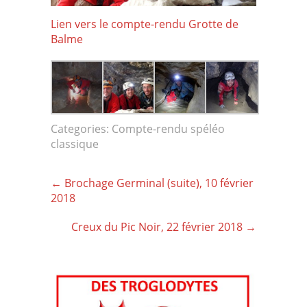
Lien vers le compte-rendu Grotte de
Balme
Categories:
Compte-rendu spéléo
classique
Post
←
Brochage Germinal (suite), 10 février
navigation
2018
Creux du Pic Noir, 22 février 2018
→