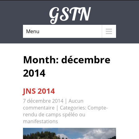
GSTN
Menu
Month:
décembre
2014
JNS 2014
7 décembre 2014
|
Aucun
commentaire
| Categories:
Compte-
rendu de camps spéléo ou
manifestations