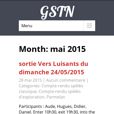
GSTN
Menu
Month:
mai 2015
sortie Vers Luisants du
dimanche 24/05/2015
28 mai 2015
|
Aucun commentaire
|
Categories:
Compte-rendu spéléo
classique
,
Compte-rendu spéléo
d'exploration
,
Parmelan
Participants : Aude, Hugues, Didier,
Daniel. Enter 10h30, exit 19h30, into the