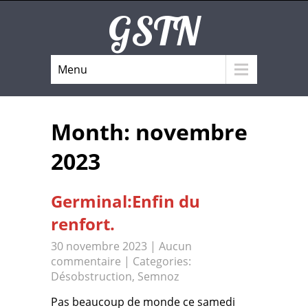
GSTN
Menu
Month:
novembre
2023
Germinal:Enfin du
renfort.
30 novembre 2023
|
Aucun
commentaire
| Categories:
Désobstruction
,
Semnoz
Pas beaucoup de monde ce samedi