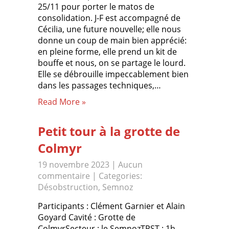
25/11 pour porter le matos de
consolidation. J-F est accompagné de
Cécilia, une future nouvelle; elle nous
donne un coup de main bien apprécié:
en pleine forme, elle prend un kit de
bouffe et nous, on se partage le lourd.
Elle se débrouille impeccablement bien
dans les passages techniques,…
Read More »
Petit tour à la grotte de
Colmyr
19 novembre 2023
|
Aucun
commentaire
| Categories:
Désobstruction
,
Semnoz
Participants : Clément Garnier et Alain
Goyard Cavité : Grotte de
ColmyrSecteur : le SemnozTPST : 1h