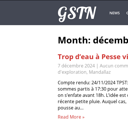
GSTN
NEWS
Month:
décemb
Trop d’eau à Pesse vi
7 décembre 2024
|
Aucun comm
d'exploration
,
Mandallaz
Compte rendu: 24/11/2024 TPST:
sommes partis à 17:30 pour atte
on s’enfate avant 18h. L’idée est 
récente petite pluie. Auquel cas
pousse au…
Read More »