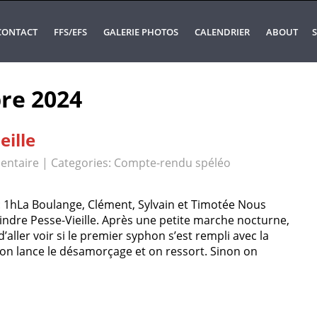
CONTACT
FFS/EFS
GALERIE PHOTOS
CALENDRIER
ABOUT
S
re 2024
eille
entaire
| Categories:
Compte-rendu spéléo
 1hLa Boulange, Clément, Sylvain et Timotée Nous
indre Pesse-Vieille. Après une petite marche nocturne,
d’aller voir si le premier syphon s’est rempli avec la
, on lance le désamorçage et on ressort. Sinon on