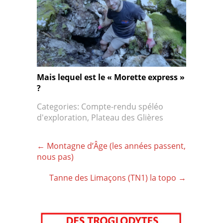
Mais lequel est le « Morette express »
?
Categories:
Compte-rendu spéléo
d'exploration
,
Plateau des Glières
Post
←
Montagne d’Âge (les années passent,
navigation
nous pas)
Tanne des Limaçons (TN1) la topo
→