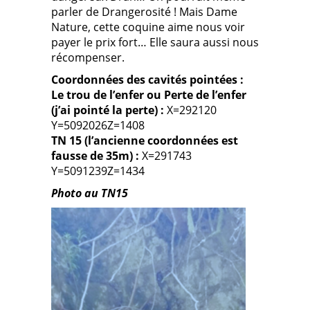
parler de Drangerosité ! Mais Dame
Nature, cette coquine aime nous voir
payer le prix fort… Elle saura aussi nous
récompenser.
Coordonnées des cavités pointées :
Le trou de l
’
enfer ou Perte de l
’
enfer
(j
’
ai pointé la perte) :
X=292120
Y=5092026Z=1408
TN 15 (l
’
ancienne coordonnées est
fausse de 35m) :
X=291743
Y=5091239Z=1434
Photo au TN15