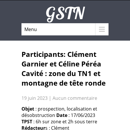
GSTN
Menu
Participants:
Clément
Garnier et Céline Péréa
Cavité
: zone du TN1 et
montagne de tête ronde
19 juin 2023
|
Aucun commentaire
Objet
: prospection, localisation et
désobstruction
Date
: 17/06/2023
TPST
: 6h sur zone et 2h sous terre
Rédacteur
s : Clément