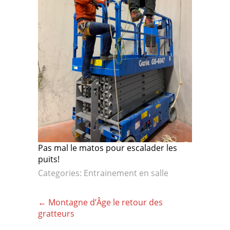
Pas mal le matos pour escalader les
puits!
Categories:
Entrainement en salle
Post
←
Montagne d’Âge le retour des
navigation
gratteurs