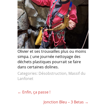
Olivier et ses trouvailles plus ou moins
simpa. ( une journée nettoyage des
déchets plastiques pourrait se faire
dans certaines dolines.
Categories:
Désobstruction
,
Massif du
Lanfonet
Post
←
Enfin, ça passe !
navigation
Jonction Bleu – 3 Betas
→