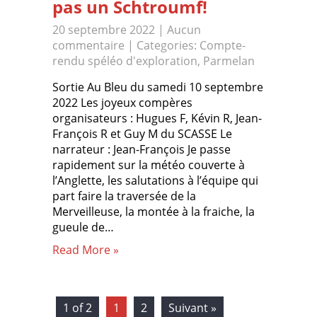
pas un Schtroumf!
20 septembre 2022
|
Aucun
commentaire
| Categories:
Compte-
rendu spéléo d'exploration
,
Parmelan
Sortie Au Bleu du samedi 10 septembre
2022 Les joyeux compères
organisateurs : Hugues F, Kévin R, Jean-
François R et Guy M du SCASSE Le
narrateur : Jean-François Je passe
rapidement sur la météo couverte à
l’Anglette, les salutations à l’équipe qui
part faire la traversée de la
Merveilleuse, la montée à la fraiche, la
gueule de…
Read More »
1 of 2
1
2
Suivant »