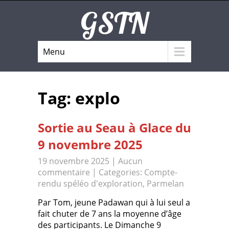
GSTN
Menu
Tag: explo
Sortie au Seau à Glace du
9 novembre 2025
19 novembre 2025
|
Aucun
commentaire
| Categories:
Compte-
rendu spéléo d'exploration
,
Parmelan
Par Tom, jeune Padawan qui à lui seul a
fait chuter de 7 ans la moyenne d’âge
des participants. Le Dimanche 9