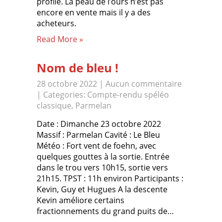
profile. La peau de l’ours n’est pas
encore en vente mais il y a des
acheteurs.
Read More »
Nom de bleu !
28 octobre 2022
|
Aucun commentaire
| Categories:
Compte-rendu spéléo
classique
,
Parmelan
Date : Dimanche 23 octobre 2022
Massif : Parmelan Cavité : Le Bleu
Météo : Fort vent de foehn, avec
quelques gouttes à la sortie. Entrée
dans le trou vers 10h15, sortie vers
21h15. TPST : 11h environ Participants :
Kevin, Guy et Hugues A la descente
Kevin améliore certains
fractionnements du grand puits de…